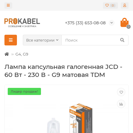
0
+375 (33) 653-08-08
0
Все категории
G4, G9
Лампа капсульная галогенная JCD -
60 Вт - 230 В - G9 матовая TDM
Лидер продаж!