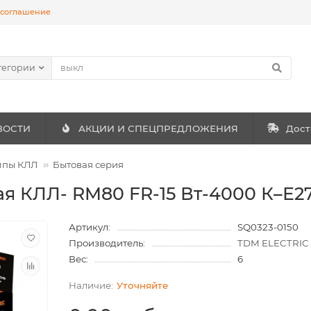
 соглашение
тегории
ВОСТИ
АКЦИИ И СПЕЦПРЕДЛОЖЕНИЯ
Дост
мпы КЛЛ
Бытовая серия
я КЛЛ- RM80 FR-15 Вт-4000 К–Е2
Артикул:
SQ0323-0150
Производитель:
TDM ELECTRIC
Вес:
6
Уточняйте