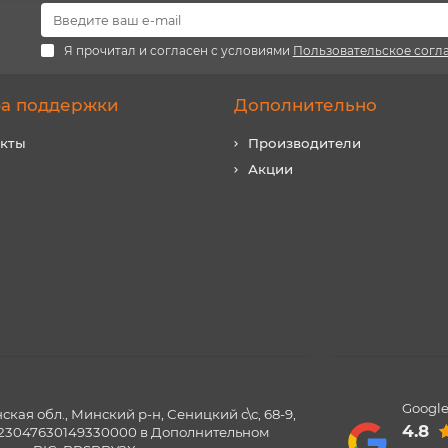
Я прочитал и согласен с условиями
Пользовательское согл
а поддержки
Дополнительно
акты
Производители
Акции
Google
ая обл., Минский р-н, Сеницкий с\с, 68-9,
4.8
0123047630149330000 в Дополнительном