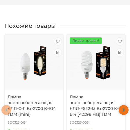
Похожие товары
Лидер продаж!
Лампа
Лампа
энергосберегающая
энергосберегающая
КЛЛ-С-11 Вт-2700 К–Е14
КЛЛ-FSТ2-13 Вт-2700 К–
TDM (mini)
Е14 (42х98 мм) TDM
SQ0323-0134
SQ0323-0054