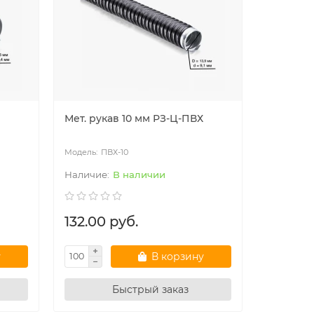
Мет. рукав 10 мм РЗ-Ц-ПВХ
18мм Рук
ПВХ-10
ПВ
В наличии
132.00 руб.
103.50
у
В корзину
Быстрый заказ