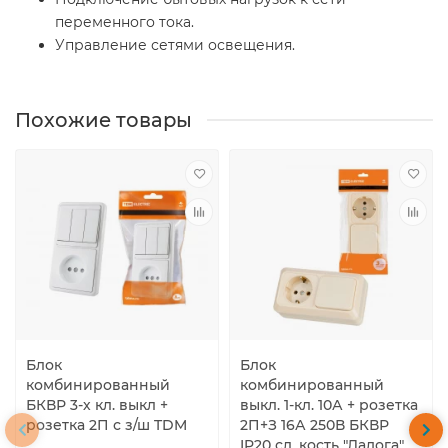
переменного тока.
Управление сетями освещения.
Похожие товары
Блок
Блок
комбинированный
комбинированный
БКВР 3-х кл. выкл +
выкл. 1-кл. 10А + розетка
розетка 2П с з/ш TDM
2П+З 16А 250В БКВР
IP20 сл. кость "Ладога"