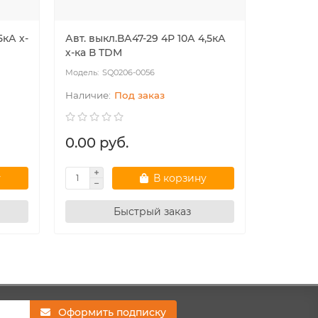
5кА х-
Авт. выкл.ВА47-29 4Р 10А 4,5кА
Авт. вык
х-ка В TDM
х-ка В T
SQ0206-0056
SQ
Под заказ
0.00 руб.
0.00 р
у
В корзину
Быстрый заказ
Оформить подписку