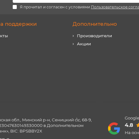
Я прочитал и согласен с условиями
Пользовательское согл
а поддержки
Дополнительно
акты
Производители
Акции
Google
ая обл., Минский р-н, Сеницкий с\с, 68-9,
4.8
0123047630149330000 в Дополнительном
нк», BIC: BPSBBY2X
На ос