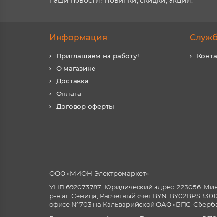
наши новости! Новинки, скидки, акции.
Информация
Служб
Приглашаем на работу!
Конт
О магазине
Доставка
Оплата
Договор оферты
ООО «МИОН-Электромаркет»
УНП 692073787; Юридический адрес: 223056. Минск
р-н аг. Сеница; Расчетный счет BYN: BY02BPSB3
офисе №703 на Кальварийской ОАО «БПС-Сберба