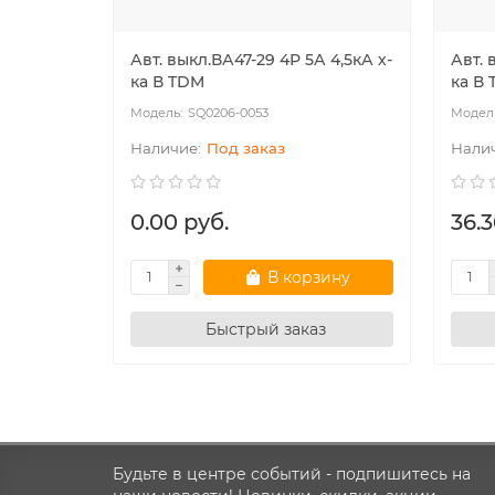
Авт. выкл.ВА47-29 4Р 5А 4,5кА х-
Авт. 
ка В TDM
ка В
SQ0206-0053
Под заказ
0.00 руб.
36.3
В корзину
Быстрый заказ
Будьте в центре событий - подпишитесь на