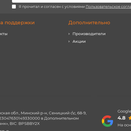
Я прочитал и согласен с условиями
Пользовательское согл
а поддержки
Дополнительно
акты
Производители
Акции
Google
ая обл., Минский р-н, Сеницкий с\с, 68-9,
4.8
0123047630149330000 в Дополнительном
нк», BIC: BPSBBY2X
На ос