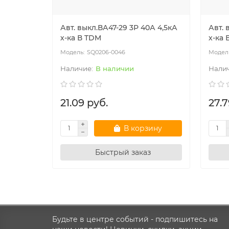
Авт. выкл.ВА47-29 3Р 40А 4,5кА
Авт. 
х-ка В TDM
х-ка 
SQ0206-0046
В наличии
21.09 руб.
27.7
В корзину
Быстрый заказ
Будьте в центре событий - подпишитесь на