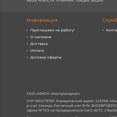
наши новости! Новинки, скидки, акции.
Информация
Служб
Приглашаем на работу!
Конт
О магазине
Доставка
Оплата
Договор оферты
ООО «МИОН-Электромаркет»
УНП 692073787; Юридический адрес: 223056. Минск
р-н аг. Сеница; Расчетный счет BYN: BY02BPSB3
офисе №703 на Кальварийской ОАО «БПС-Сберба