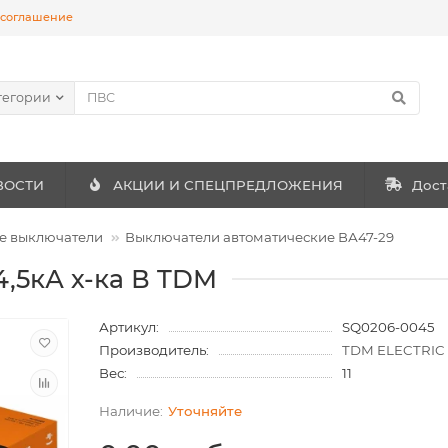
 соглашение
тегории
ВОСТИ
АКЦИИ И СПЕЦПРЕДЛОЖЕНИЯ
Дост
е выключатели
Выключатели автоматические ВА47-29
4,5кА х-ка В TDM
Артикул:
SQ0206-0045
Производитель:
TDM ELECTRIC
Вес:
11
Уточняйте