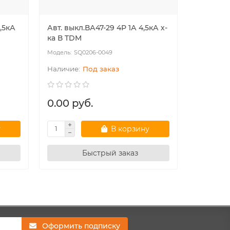
,5кА
Авт. выкл.ВА47-29 4Р 1А 4,5кА х-
Авт. вык
ка В TDM
ка В TD
SQ0206-0049
SQ
Под заказ
0.00 руб.
0.00 р
у
В корзину
Быстрый заказ
Оформить подписку