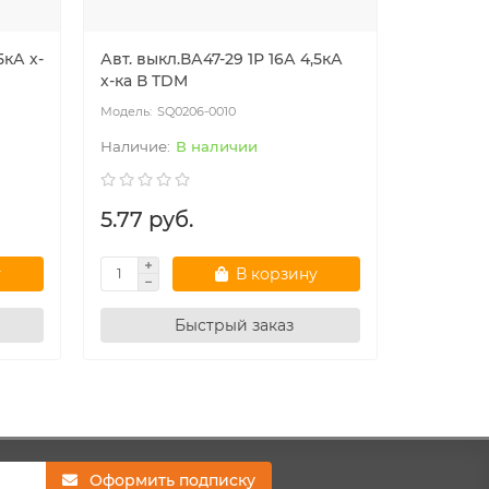
5кА х-
Авт. выкл.ВА47-29 1Р 16А 4,5кА
Авт. вык
х-ка В TDM
х-ка В T
SQ0206-0010
SQ
В наличии
5.77 руб.
7.07 р
у
В корзину
Быстрый заказ
Оформить подписку