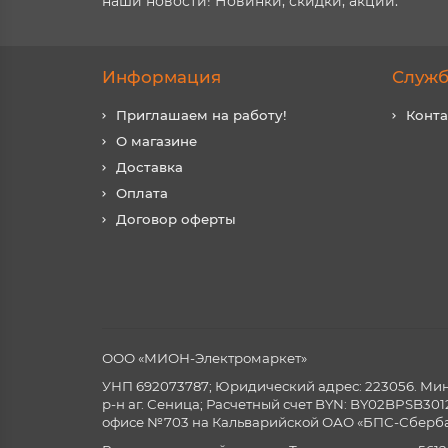
наши новости! Новинки, скидки, акции.
Информация
Служб
Приглашаем на работу!
Конт
О магазине
Доставка
Оплата
Договор оферты
ООО «МИОН-Электромаркет»
УНП 692073787; Юридический адрес: 223056. Минск
р-н аг. Сеница; Расчетный счет BYN: BY02BPSB3
офисе №703 на Кальварийской ОАО «БПС-Сберба