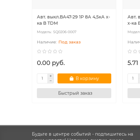
Авт. выкл.ВА47-29 1Р 8А 4,5кА х-
Авт. 
ка В TDM
х-ка 
SQ0206-0007
Под заказ
0.00 руб.
5.71
В корзину
Быстрый заказ
Будьте в центре событий - подпишитесь на