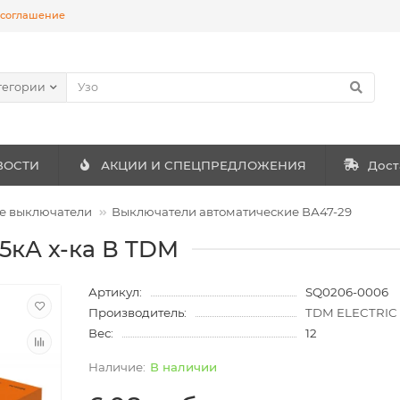
 соглашение
тегории
ВОСТИ
АКЦИИ И СПЕЦПРЕДЛОЖЕНИЯ
Дост
е выключатели
Выключатели автоматические ВА47-29
,5кА х-ка В TDM
Артикул:
SQ0206-0006
Производитель:
TDM ELECTRIC
Вес:
12
В наличии