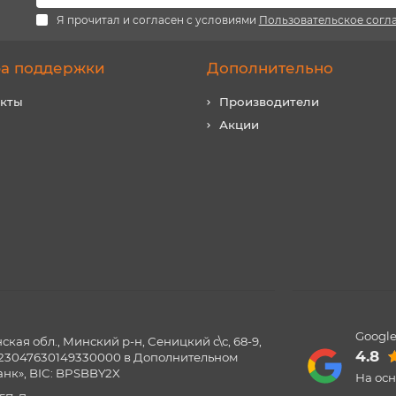
Я прочитал и согласен с условиями
Пользовательское согл
а поддержки
Дополнительно
акты
Производители
Акции
Google
ая обл., Минский р-н, Сеницкий с\с, 68-9,
4.8
0123047630149330000 в Дополнительном
нк», BIC: BPSBBY2X
На ос