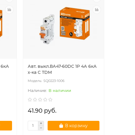
 6кА
Авт. выкл.ВА47-60DC 1P 4А 6кА
Авт. вык
х-ка С TDM
х-ка С T
SQ0223-1006
SQ
В наличии
41.90 руб.
0.00 р
у
В корзину