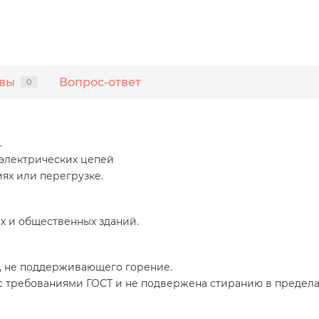
вы
Вопрос-ответ
0
.
электрических цепей
ях или перегрузке.
х и общественных зданий.
а, не поддерживающего горение.
с требованиями ГОСТ и не подвержена стиранию в пределах