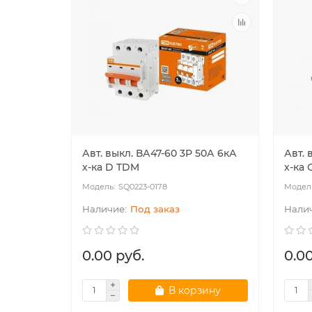
Авт. выкл. ВА47-60 3Р 50А 6кА
Авт. 
х-ка D TDM
х-ка 
SQ0223-0178
Под заказ
0.00 руб.
0.00
В корзину