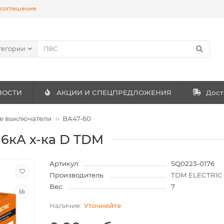
 соглашение
тегории
ВОСТИ
АКЦИИ И СПЕЦПРЕДЛОЖЕНИЯ
Дост
е выключатели
ВА47-60
 6кА х-ка D TDM
Артикул:
SQ0223-0176
Производитель:
TDM ELECTRIC
Вес:
7
Уточняйте