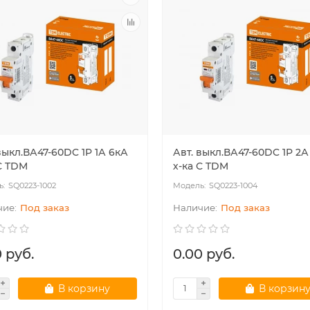
выкл.ВА47-60DC 1P 1А 6кА
Авт. выкл.ВА47-60DC 1P 2А
С TDM
х-ка С TDM
SQ0223-1002
SQ0223-1004
Под заказ
Под заказ
 руб.
0.00 руб.
В корзину
В корзин