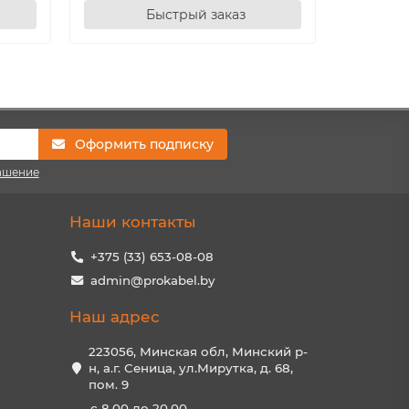
Быстрый заказ
Оформить подписку
ашение
Наши контакты
+375 (33) 653-08-08
admin@prokabel.by
Наш адрес
223056, Минская обл, Минский р-
н, а.г. Сеница, ул.Мирутка, д. 68,
пом. 9
с 8.00 до 20.00