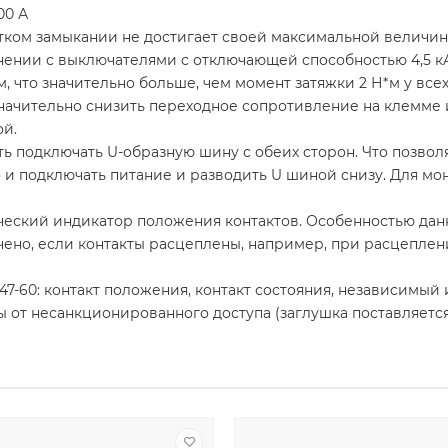
00 А
отком замыкании не достигает своей максимальной величи
нении с выключателями с отключающей способностью 4,5 к
, что значительно больше, чем момент затяжки 2 Н*м у все
значительно снизить переходное сопротивление на клемме
ой.
 подключать U-образную шину с обеих сторон. Что позвол
 но и подключать питание и разводить U шиной снизу. Для м
ский индикатор положения контактов. Особенностью данно
ено, если контакты расцеплены, например, при расцеплен
47-60: контакт положения, контакт состояния, независимы
от несанкционированного доступа (заглушка поставляется