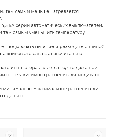
ны, тем самым меньше нагревается
А
х 4,5 кА серий автоматических выключателей.
 и тем самым уменьшить температуру
яет подключать питание и разводить U шиной
онтажников это означает значительно
го индикатора является то, что даже при
ии от независимого расцепителя, индикатор
й и минимально-максимальные расцепители
 отдельно).