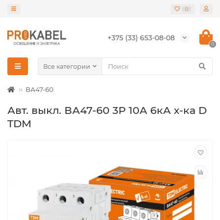
0
+375 (33) 653-08-08
0
Все категории
ВА47-60
Авт. выкл. ВА47-60 3Р 10А 6кА х-ка D
TDM