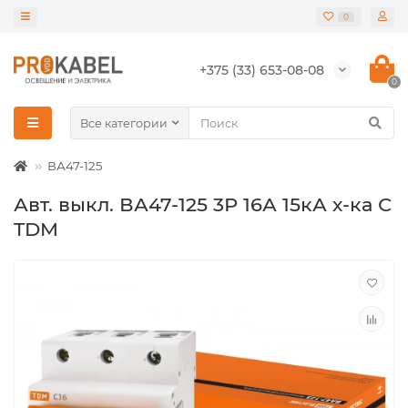
0
+375 (33) 653-08-08
0
Все категории
ВА47-125
Авт. выкл. ВА47-125 3Р 16А 15кА х-ка С
TDM