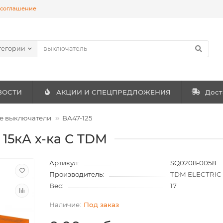
 соглашение
тегории
ВОСТИ
АКЦИИ И СПЕЦПРЕДЛОЖЕНИЯ
Дост
е выключатели
ВА47-125
А 15кА х-ка С TDM
Артикул:
SQ0208-0058
Производитель:
TDM ELECTRIC
Вес:
17
Под заказ