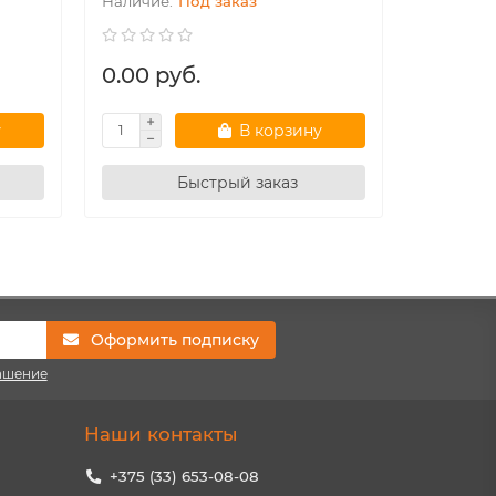
Под заказ
0.00 руб.
148.20
у
В корзину
Быстрый заказ
Оформить подписку
ашение
Наши контакты
+375 (33) 653-08-08