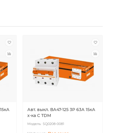
 15кА
Авт. выкл. ВА47-125 3Р 63А 15кА
Авт. вык
х-ка С TDM
х-ка С T
SQ0208-0081
SQ