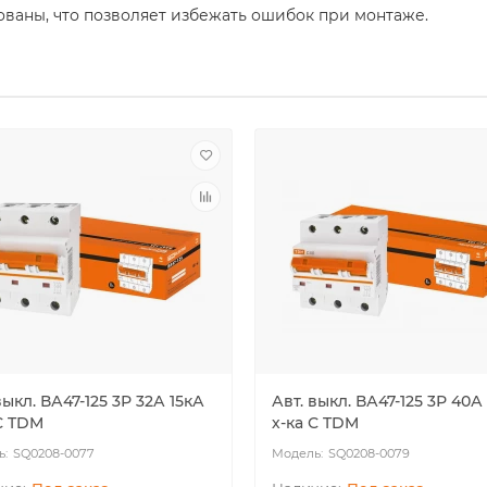
аны, что позволяет избежать ошибок при монтаже.
выкл. ВА47-125 3Р 32А 15кА
Авт. выкл. ВА47-125 3Р 40А
С TDM
х-ка С TDM
SQ0208-0077
SQ0208-0079