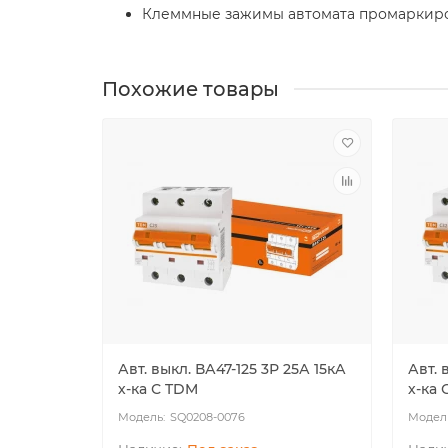
Клеммные зажимы автомата промаркиров
Похожие товары
Авт. выкл. ВА47-125 3Р 25А 15кА
Авт. 
х-ка С TDM
х-ка 
SQ0208-0076