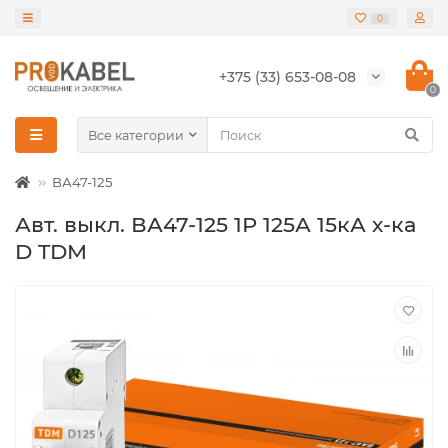
0
+375 (33) 653-08-08
0
Все категории
ВА47-125
Авт. выкл. ВА47-125 1Р 125А 15кА х-ка
D TDM