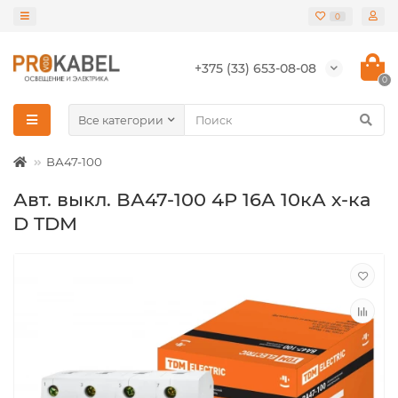
0
+375 (33) 653-08-08
0
Все категории
ВА47-100
Авт. выкл. ВА47-100 4Р 16А 10кА х-ка
D TDM