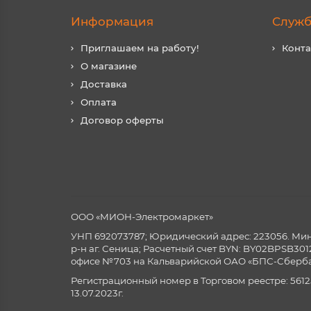
Информация
Служб
Приглашаем на работу!
Конт
О магазине
Доставка
Оплата
Договор оферты
ООО «МИОН-Электромаркет»
УНП 692073787; Юридический адрес: 223056. Минск
р-н аг. Сеница; Расчетный счет BYN: BY02BPSB3
офисе №703 на Кальварийской ОАО «БПС-Сберба
Регистрационный номер в Торговом реестре: 5612
13.07.2023г.