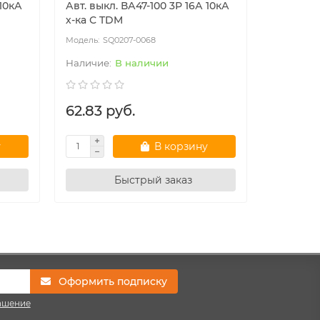
 10кА
Авт. выкл. ВА47-100 3Р 16А 10кА
Авт. вык
х-ка С TDM
х-ка С T
SQ0207-0068
SQ
В наличии
62.83 руб.
82.79 
у
В корзину
Быстрый заказ
Оформить подписку
ашение