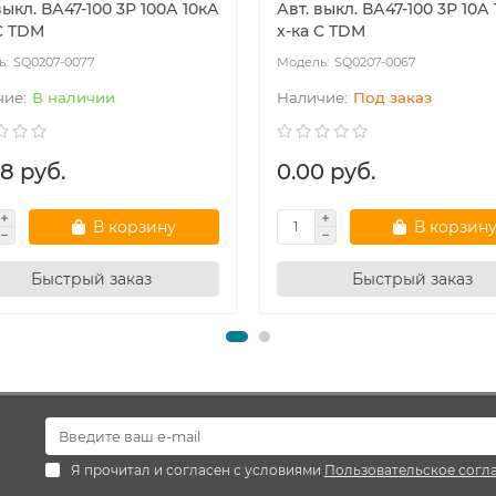
выкл. ВА47-100 3Р 100А 10кА
Авт. выкл. ВА47-100 3Р 10А
С TDM
х-ка С TDM
SQ0207-0077
SQ0207-0067
В наличии
Под заказ
8 руб.
0.00 руб.
В корзину
В корзин
Быстрый заказ
Быстрый заказ
Я прочитал и согласен с условиями
Пользовательское согл