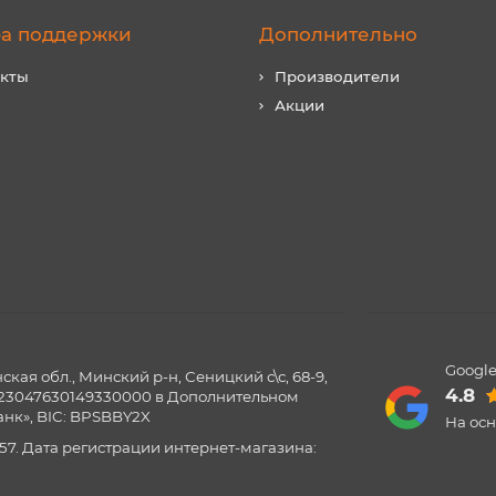
а поддержки
Дополнительно
акты
Производители
Акции
Google
ая обл., Минский р-н, Сеницкий с\с, 68-9,
4.8
0123047630149330000 в Дополнительном
нк», BIC: BPSBBY2X
На ос
57. Дата регистрации интернет-магазина: