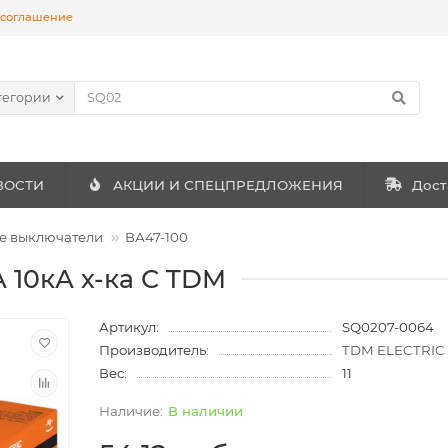
 соглашение
тегории
ВОСТИ
АКЦИИ И СПЕЦПРЕДЛОЖЕНИЯ
Дост
е выключатели
ВА47-100
А 10кА х-ка С TDM
Артикул:
SQ0207-0064
Производитель:
TDM ELECTRIC
Вес:
11
В наличии