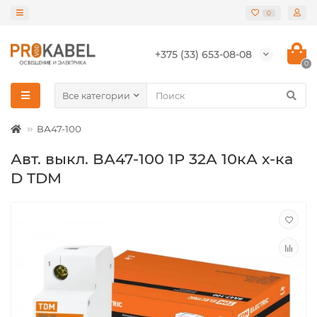
0
+375 (33) 653-08-08
0
Все категории
ВА47-100
Авт. выкл. ВА47-100 1Р 32А 10кА х-ка
D TDM