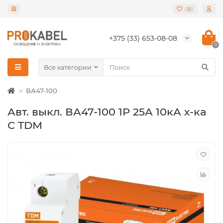
0
+375 (33) 653-08-08
0
Все категории
ВА47-100
Авт. выкл. ВА47-100 1Р 25А 10кА х-ка
С TDM