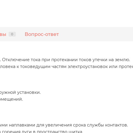
вы
Вопрос-ответ
0
Отключение тока при протекании токов утечки на землю.
ловека к токоведущим частям электроустановок или протек
ружной установки.
помещений.
ми наплавками для увеличения срока службы контактов.
 горения дуги в пространство щитка