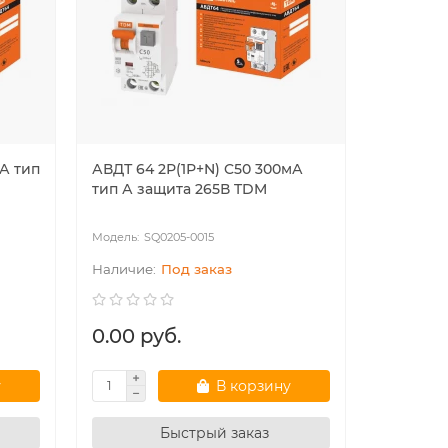
мА тип
АВДТ 64 2Р(1Р+N) C50 300мА
Автомат.
тип А защита 265В TDM
тока АВД
тип А з
SQ0205-0015
SQ
Под заказ
0.00 руб.
44.38 
у
В корзину
Быстрый заказ