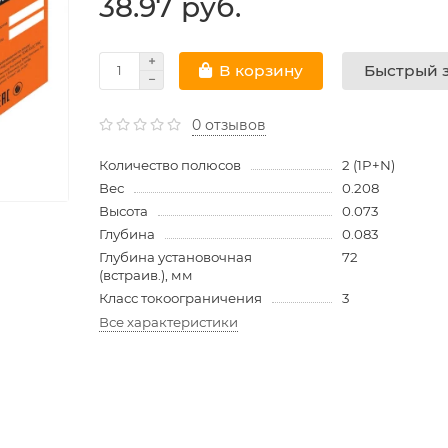
38.97 руб.
Быстрый з
В корзину
0 отзывов
Количество полюсов
2 (1P+N)
Вес
0.208
Высота
0.073
Глубина
0.083
Глубина установочная
72
(встраив.), мм
Класс токоограничения
3
Все характеристики