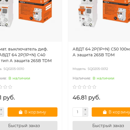
мат. выключатель диф.
АВДТ 64 2Р(1Р+N) C50 100
АВДТ 64 2Р(1Р+N) C40
А защита 265В TDM
 тип А защита 265В TDM
SQ0205-0010
SQ0205-0012
В наличии
В наличии
1 руб.
46.81 руб.
В корзину
В корзин
Быстрый заказ
Быстрый заказ