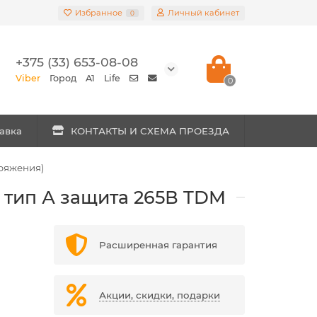
Избранное
Личный кабинет
0
+375 (33) 653-08-08
Viber
Город
A1
Life
0
авка
КОНТАКТЫ И СХЕМА ПРОЕЗДА
пряжения)
А тип А защита 265В TDM
Расширенная гарантия
Акции, скидки, подарки