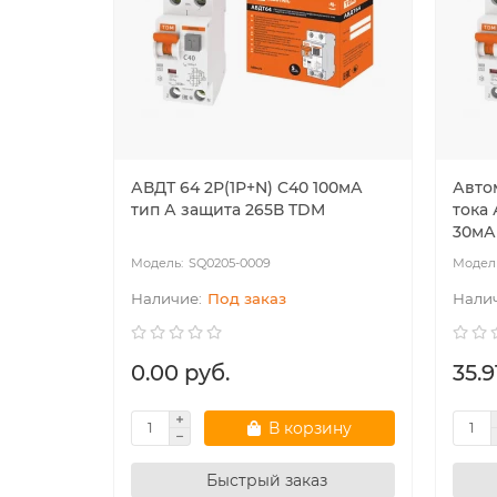
АВДТ 64 2Р(1Р+N) C40 100мА
Авто
тип А защита 265В TDM
тока 
30мА
SQ0205-0009
Под заказ
0.00 руб.
35.9
В корзину
Быстрый заказ