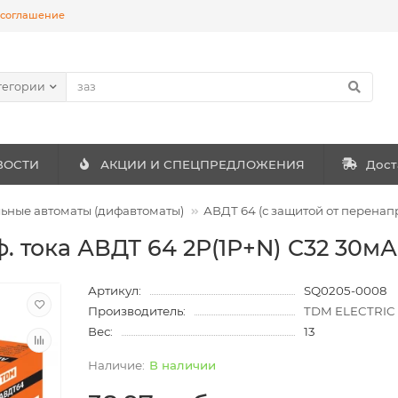
 соглашение
тегории
ВОСТИ
АКЦИИ И СПЕЦПРЕДЛОЖЕНИЯ
Дост
ные автоматы (дифавтоматы)
АВДТ 64 (с защитой от перена
. тока АВДТ 64 2Р(1Р+N) C32 30м
Артикул:
SQ0205-0008
Производитель:
TDM ELECTRIC
Вес:
13
В наличии