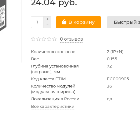
24.04 руб.
Быстрый з
В корзину
0 отзывов
Количество полюсов
2 (1P+N)
Вес
0.155
Глубина установочная
72
(встраив.), мм
Код класса ETIM
EC000905
Количество модулей
36
(модульная ширина)
Локализация в России
да
Все характеристики