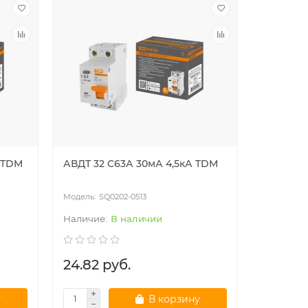
Лидер пр
 TDM
АВДТ 32 C63А 30мА 4,5кА TDM
АВДТ 32 
4,5кА ти
SQ0202-0513
SQ
В наличии
24.82 руб.
37.63 
у
В корзину