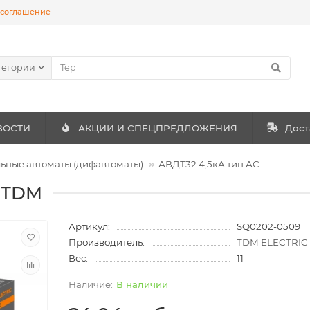
 соглашение
тегории
ВОСТИ
АКЦИИ И СПЕЦПРЕДЛОЖЕНИЯ
Дост
ные автоматы (дифавтоматы)
АВДТ32 4,5кА тип АС
А TDM
Артикул:
SQ0202-0509
Производитель:
TDM ELECTRIC
Вес:
11
В наличии