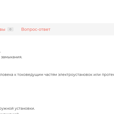
вы
Вопрос-ответ
0
.
 замыкания.
ловека к токоведущим частям электроустановок или протек
ружной установки.