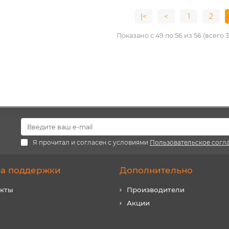
|<
<
1
2
одиодный светильник
Ультратонкая светодиодная пане
Показано с 49 по 56 из 56 (всего 
ный" LED ДСП 1200 4000лм
серии СВО 295х1195, 40 Вт, 6000 К
Вт 6000К IP65 TDM
хром, TDM
00.46
75.2
BYN
109
79.96
BYN
Я прочитал и согласен с условиями
Пользовательское согл
а поддержки
Дополнительно
акты
Производители
Акции