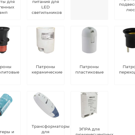
ты для
питания для
подвес
генных
LED
люс
амп
светильников
троны
Патроны
Патроны
Патр
олитовые
керамические
пластиковые
перехо
Трансформаторы
ЭПРА для
теры и
для
люминесцентных