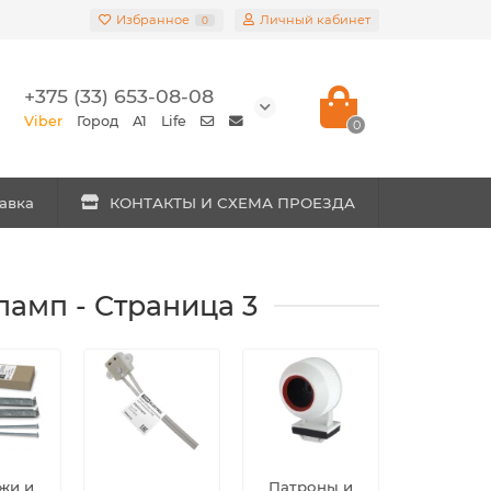
Избранное
Личный кабинет
0
+375 (33) 653-08-08
Viber
Город
A1
Life
0
авка
КОНТАКТЫ И СХЕМА ПРОЕЗДА
амп - Страница 3
жи и
Патроны и