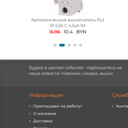
лючатель PL4
Блок комбинированный БКВР 1-но
Свет
А 1М
кл. выкл + розетка 2П+З с з/ш TDM
"Прозрач
40
BYN
5.57
3.12
BYN
1
Будьте в центре событий - подпишитесь на
наши новости! Новинки, скидки, акции.
Информация
Служб
Приглашаем на работу!
Конт
О магазине
Доставка