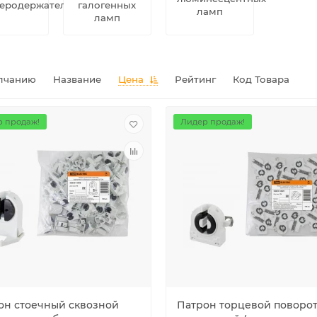
теродержатели
галогенных
ламп
ламп
лчанию
Название
Цена
Рейтинг
Код Товара
 продаж!
Лидер продаж!
он стоечный сквозной
Патрон торцевой поворо