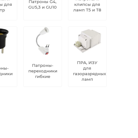
Патроны G4,
ы для
клипсы для
GU5,3 и GU10
тр
ламп Т5 и Т8
ПРА, ИЗУ
Патроны-
оны-
для
переходники
дники
газоразрядных
гибкие
ламп