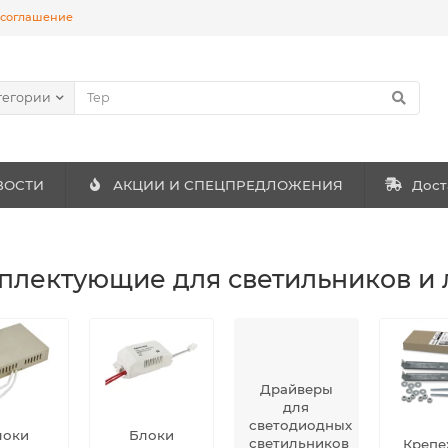
 соглашение
тегории
ВОСТИ
АКЦИИ И СПЕЦПРЕДЛОЖЕНИЯ
Дост
плектующие для светильников и л
Драйверы
для
светодиодных
локи
Блоки
светильников
Крепе