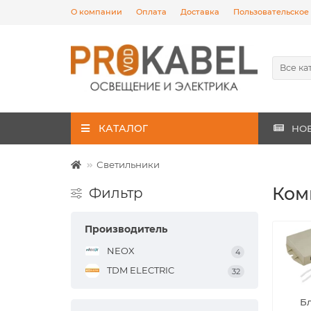
О компании
Оплата
Доставка
Пользовательское
Все ка
КАТАЛОГ
НО
Светильники
Ком
Фильтр
Производитель
NEOX
4
TDM ELECTRIC
32
Б