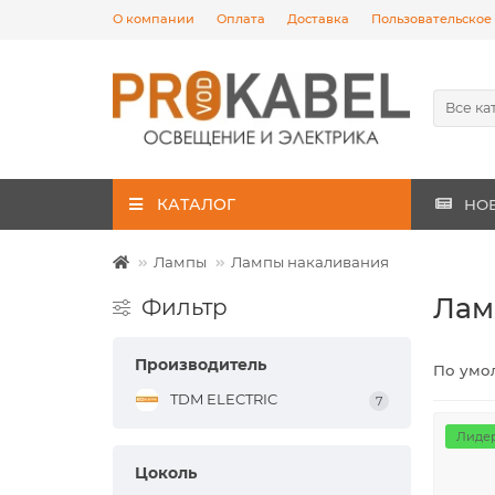
О компании
Оплата
Доставка
Пользовательское
Все ка
КАТАЛОГ
НО
Лампы
Лампы накаливания
Лам
Фильтр
Производитель
По умо
TDM ELECTRIC
7
Лидер
Цоколь