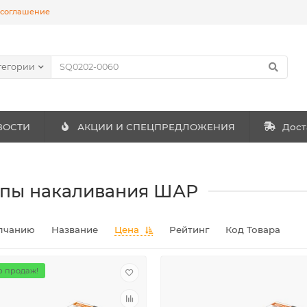
 соглашение
тегории
ВОСТИ
АКЦИИ И СПЕЦПРЕДЛОЖЕНИЯ
Дост
пы накаливания ШАР
лчанию
Название
Цена
Рейтинг
Код Товара
 продаж!